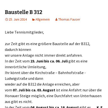
springen
Baustelle B 312
25. Juni 2014
Allgemein
Thomas Fauser
Liebe Tennismitglieder,
zur Zeit gibt es eine größere Baustelle auf der B312,
dadurch können
wir unsere Anlage nicht immer direkt anfahren.
In der Zeit vom
23. Juni bis ca. 06. Juli
gibt es eine
innerörtliche Umleitung,
Ihr könnt über die Kirchstraße – Bahnhofstraße -
Ludwigstraße und dann
wieder auf die B312 die Anlage erreichen, aber
vom
07. Juli bis ca. 03. August
ist eine Anfahrt nur über die
Honauer Steige möglich, eine Durchfahrt von Unterhausen
aus gibt es nicht.
In der Zeit vom
04. August bis ca. 16. August
gibt es
K E